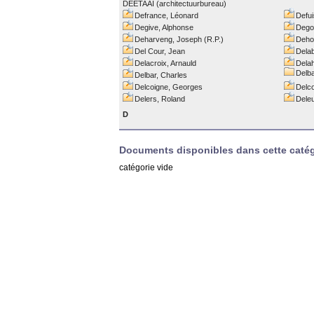
DEETAAI (architectuurbureau)
Defrance, Léonard
Defui
Degive, Alphonse
Dego
Deharveng, Joseph (R.P.)
Deho
Del Cour, Jean
Delab
Delacroix, Arnauld
Delah
Delba
Delbar, Charles
Delcoigne, Georges
Delc
Delers, Roland
Dele
D
Documents disponibles dans cette catég
catégorie vide