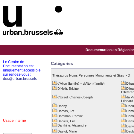
Documentation en Région bru
Le Centre de
Catégories
Documentation est
uniquement accessible
sur rendez-vous :
Thésaurus Noms Personnes Monuments et Sites
>
D
doc@urban.brussels
d'Alton (famille) = d'Alton (familie)
D'hae
D'Helft, Brigitte
D'Iet
D'Ietere
d'Ursel, Charles-Joseph
da Vi
Léonard
Dachy
Daem
Damas, Jef
Dame
Damman, Camille
Damm
Usage interne
Daniëls, Eric
Dans
Danthine, Alexandre
Danv
Dastot, Marie
Daub