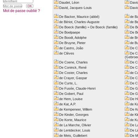
Daudet, Léon
David
David, Jacques-Louis
Davio
Mot de passe oublié ?
De Backer, Maurice (abbé)
de Ba
de Bériot, Charles-Auguste
de B
De Boeck (famille) = De Boeck (familie)
De Bo
De Boelpaepe
De B
De Boodt, Adolphe
de B
De Bruyne, Pieter
de B
de Castro, João
De C
de Clèves
De C
(Gebroe
De Coene, Charles
De Co
De Coninck, René
De C
De Coster, Charles
de Co
de Crayer, Gaspar
De C
De Curte, L.
De Cu
De Fusée, Claude-Henri
De G
De Gobert, Paul
De Gr
de Hem, Louise
De H
de Kat, A.P.
de Ka
de Kempeneer, Willem
De K
De Kinder, Georges
de Kl
De Korte, Maurice
de Ku
de La Marche, Olivier
De L
de Lentdecker, Louis
De L
de Mets, Guillebert
De M