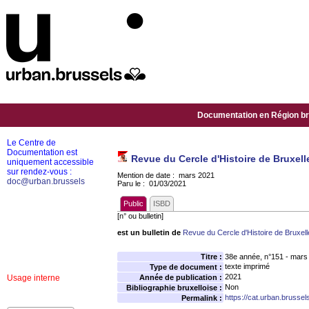
Documentation en Région bru
Le Centre de
Documentation est
Revue du Cercle d'Histoire de Bruxell
uniquement accessible
sur rendez-vous :
Mention de date : mars 2021
doc@urban.brussels
Paru le : 01/03/2021
Public
ISBD
[n° ou bulletin]
est un bulletin de
Revue du Cercle d'Histoire de Bruxell
Titre :
38e année, n°151 - mars
texte imprimé
Type de document :
2021
Usage interne
Année de publication :
Non
Bibliographie bruxelloise :
https://cat.urban.brusse
Permalink :