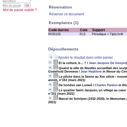
Réservation
Mot de passe oublié ?
Réserver ce document
Exemplaires (1)
Code-barres
Cote
Support
R035155
R13
Périodique = Tijdschrift
Dépouillements
Ajouter le résultat dans votre panier
Et la culture, b… ?
/
Jean-Jacques De Gheynd
Quand la ville de Nivelles accueillait des scu
Godefroid Devreese
/
Jean Heyblom
in Revue du Cerc
La pêche dans la Senne au Xve siècle : nouv
année, n°151 (mars 2021)
De honden van Loewé
/
Charles Pardon
in Re
Le quartier Saint-Jacques, un village au cœur
n°151 (mars 2021)
Marcel de Schrijver (1932-2020). In Memoriam
2021)