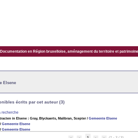
Documentation en Région bruxelloise, aménagement du territoire et patrimoine.
e Elsene
ibles écrits par cet auteur (3)
la recherche
tracten in Elsene : Gray, Blyckaerts, Malibran, Scepter
/
Gemeente Elsene
/
Gemeente Elsene
/
Gemeente Elsene
1
(1 - 3 / 3)