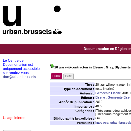
Documentation en Région bru
Le Centre de
Documentation est
20 jaar wijkcontracten in Elsene : Gray, Blyckaerts
uniquement accessible
sur rendez-vous :
Public
ISBD
doc@urban.brussels
Titre :
20 jaar wijkcontracten in
texte imprimé
Type de document :
Gemeente Elsene
, Auteu
Auteurs :
Elsene : Gemeente Else
Editeur :
2012
Année de publication :
48 p.
Importance :
[Thésaurus géographiqu
Catégories :
[Thésaurus rangement M
Usage interne
Oui
Bibliographie bruxelloise :
https://cat.urban.brusse
Permalink :