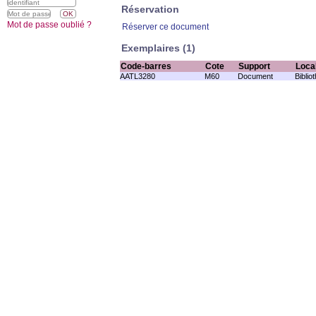
Réservation
Mot de passe oublié ?
Réserver ce document
Exemplaires (1)
Code-barres
Cote
Support
Local
AATL3280
M60
Document
Biblio