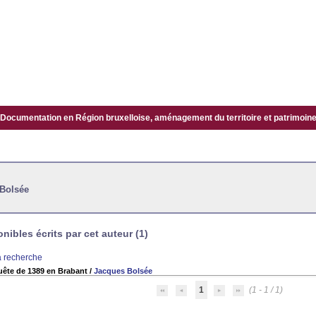
Documentation en Région bruxelloise, aménagement du territoire et patrimoine.
 Bolsée
ibles écrits par cet auteur (1)
la recherche
ête de 1389 en Brabant
/
Jacques Bolsée
1
(1 - 1 / 1)