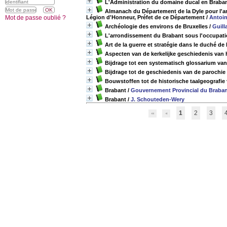
L'Administration du domaine ducal en Braba
Almanach du Département de la Dyle pour l'an 
Mot de passe oublié ?
Légion d'Honneur, Préfet de ce Département
/
Antoi
Archéologie des environs de Bruxelles
/
Guil
L'arrondissement du Brabant sous l'occupati
Art de la guerre et stratégie dans le duché d
Aspecten van de kerkelijke geschiedenis van
Bijdrage tot een systematisch glossarium van
Bijdrage tot de geschiedenis van de parochi
Bouwstoffen tot de historische taalgeografi
Brabant
/
Gouvernement Provincial du Braba
Brabant
/
J. Schouteden-Wery
1
2
3