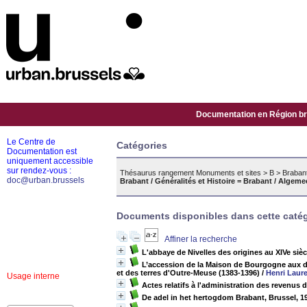
Documentation en Région bru
Le Centre de
Catégories
Documentation est
uniquement accessible
sur rendez-vous :
Thésaurus rangement Monuments et sites
>
B
>
Brabant
doc@urban.brussels
Brabant / Généralités et Histoire = Brabant / Alge
Documents disponibles dans cette catég
Affiner la recherche
L'abbaye de Nivelles des origines au XIVe sièc
L’accession de la Maison de Bourgogne aux du
et des terres d'Outre-Meuse (1383-1396)
/
Henri Laur
Usage interne
Actes relatifs à l'administration des revenu
De adel in het hertogdom Brabant, Brussel, 1