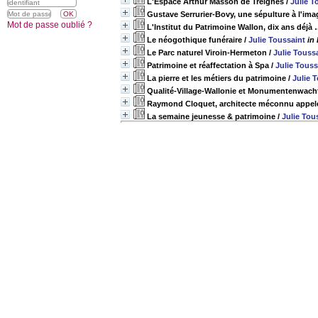
L'Espace Arthur Masson de Treignes
/
Julie T
Gustave Serrurier-Bovy, une sépulture à l'im
Mot de passe oublié ?
L'Institut du Patrimoine Wallon, dix ans déjà
Le néogothique funéraire
/
Julie Toussaint
in
Le Parc naturel Viroin-Hermeton
/
Julie Touss
Patrimoine et réaffectation à Spa
/
Julie Touss
La pierre et les métiers du patrimoine
/
Julie 
Qualité-Village-Wallonie et Monumentenwach
Raymond Cloquet, architecte méconnu appelé
La semaine jeunesse & patrimoine
/
Julie Tou