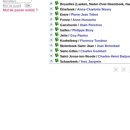
Bruxelles (Laeken, Neder-Over-Heembeek, Ha
Etterbeek
/
Anne-Charlotte Nizery
Mot de passe oublié ?
Evere
/
Pierre-Jean Tribot
Forest
/
Anne Hustache
Ganshoren
/
Alain Perichon
Ixelles
/
Philippe Bovy
Jette
/
Guy Paulus
Koekelberg
/
Florence Tondeur
Molenbeek-Saint-Jean
/
Jean Boterdael
Saint-Gilles
/
Charles Gombert
Saint-Josse-ten-Noode
/
Charles-Henri Batjo
Schaerbeek
/
Yves Jacqmin