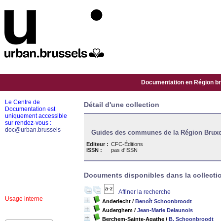
Documentation en Région bru
Le Centre de
Détail d'une collection
Documentation est
uniquement accessible
sur rendez-vous :
doc@urban.brussels
Guides des communes de la Région Bruxe
Editeur :
CFC-Éditions
ISSN :
pas d'ISSN
Documents disponibles dans la collectio
Affiner la recherche
Usage interne
Anderlecht
/
Benoît Schoonbroodt
Auderghem
/
Jean-Marie Delaunois
Berchem-Sainte-Agathe
/
B. Schoonbroodt