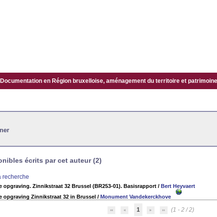
Documentation en Région bruxelloise, aménagement du territoire et patrimoine.
lner
ibles écrits par cet auteur (2)
la recherche
 opgraving. Zinnikstraat 32 Brussel (BR253-01). Basisrapport
/
Bert Heyvaert
 opgraving Zinnikstraat 32 in Brussel
/
Monument Vandekerckhove
1
(1 - 2 / 2)