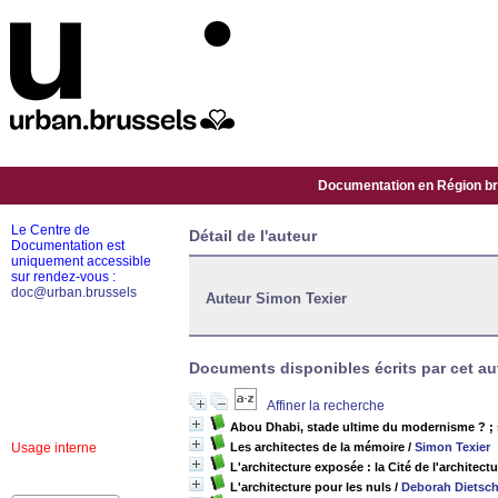
Documentation en Région bru
Le Centre de
Détail de l'auteur
Documentation est
uniquement accessible
sur rendez-vous :
doc@urban.brussels
Auteur Simon Texier
Documents disponibles écrits par cet aut
Affiner la recherche
Abou Dhabi, stade ultime du modernisme ? ; s
Usage interne
Les architectes de la mémoire
/
Simon Texier
L'architecture exposée : la Cité de l'architect
L'architecture pour les nuls
/
Deborah Dietsc