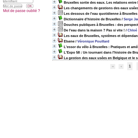
Bruxelles sortie des eaux. Les relations entre
Les changements de gestions des eaux usées d
Mot de passe oublié ?
Les dessous de l'eau quotidienne à Bruxelles 
Dictionnaire d'histoire de Bruxelles
/
Serge J
Douches publiques à Bruxelles : des perspect
De l'eau dans la maison ? Pas si vite !
/
Chloé
Les eaux de Bruxelles, systèmes et dépenda
Elsene
/
Véronique Pouillard
L'essor du vélo à Bruxelles : Pratiques et a
L'Expo 58 : Un tournant dans l'histoire de Bru
La gestion des eaux usées en Belgique et le s
1