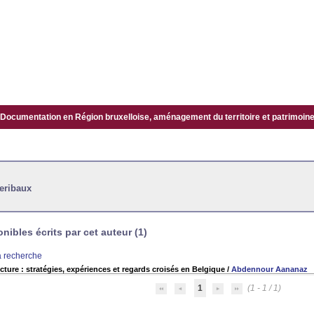
Documentation en Région bruxelloise, aménagement du territoire et patrimoine.
eribaux
ibles écrits par cet auteur (1)
la recherche
cture : stratégies, expériences et regards croisés en Belgique
/
Abdennour Aananaz
1
(1 - 1 / 1)