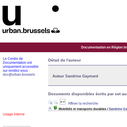
Documentation en Région bru
Le Centre de
Détail de l'auteur
Documentation est
uniquement accessible
sur rendez-vous :
doc@urban.brussels
Auteur Sandrine Gaymard
Documents disponibles écrits par cet aut
Affiner la recherche
Mobilités et transports durables
/
Sandrine G
Usage interne