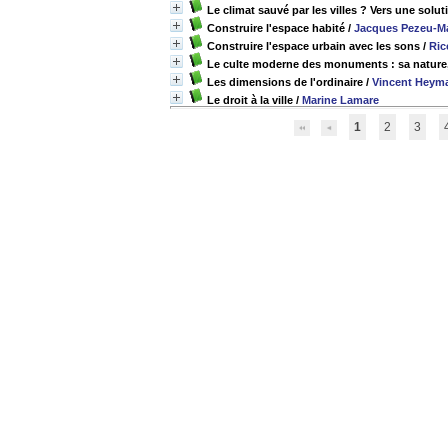
Le climat sauvé par les villes ? Vers une sol
Construire l'espace habité
/
Jacques Pezeu-M
Construire l'espace urbain avec les sons
/
Ric
Le culte moderne des monuments : sa nature,
Les dimensions de l'ordinaire
/
Vincent Heym
Le droit à la ville
/
Marine Lamare
1
2
3