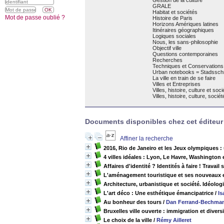
Gestion de la culture
GRALE
Habitat et sociétés
Mot de passe oublié ?
Histoire de Paris
Horizons Amériques latines
Itinéraires géographiques
Logiques sociales
Nous, les sans-philosophie
Objectif ville
Questions contemporaines
Recherches
Techniques et Conservations
Urban notebooks = Stadsschri
La ville en train de se faire
Villes et Entreprises
Villes, histoire, culture et soci
Villes, histoire, culture, sociét
Documents disponibles chez cet éditeur 
Affiner la recherche
2016, Rio de Janeiro et les Jeux olympiques : 
4 villes idéales : Lyon, Le Havre, Washington e
Affaires d'identité ? Identités à faire ! Trav
L'aménagement touristique et ses nouveaux 
Architecture, urbanistique et société. Idéolo
L'art déco : Une esthétique émancipatrice
/
Is
Au bonheur des tours
/
Dan Ferrand-Bechma
Bruxelles ville ouverte : immigration et divers
Le choix de la ville
/
Rémy Ailleret