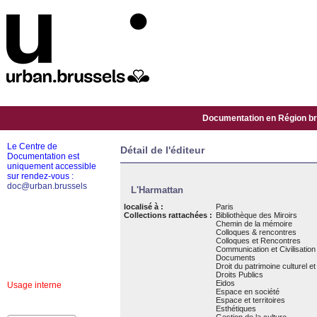
Documentation en Région bru
Le Centre de
Détail de l'éditeur
Documentation est
uniquement accessible
sur rendez-vous :
doc@urban.brussels
L'Harmattan
localisé à :
Paris
Collections rattachées :
Bibliothèque des Miroirs
Chemin de la mémoire
Colloques & rencontres
Colloques et Rencontres
Communication et Civilisation
Documents
Droit du patrimoine culturel et
Droits Publics
Eidos
Usage interne
Espace en société
Espace et territoires
Esthétiques