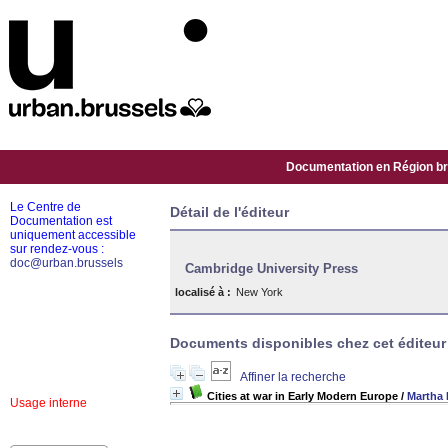
Documentation en Région bru
Le Centre de
Détail de l'éditeur
Documentation est
uniquement accessible
sur rendez-vous :
doc@urban.brussels
Cambridge University Press
localisé à :
New York
Documents disponibles chez cet éditeur 
Affiner la recherche
Cities at war in Early Modern Europe
/
Martha 
Usage interne