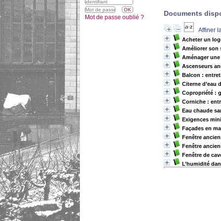
Documents dispon
Mot de passe oublié ?
Affiner 
Acheter un log
Améliorer son 
Aménager une t
Ascenseurs anc
Balcon : entret
Citerne d’eau d
Copropriété : 
Corniche : entr
Eau chaude san
Exigences mini
Façades en mat
Fenêtre ancien
Fenêtre ancien
Fenêtre de cave
L’humidité dan