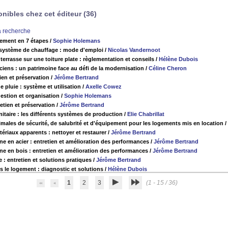
ibles chez cet éditeur (36)
la recherche
ement en 7 étapes
/
Sophie Holemans
système de chauffage : mode d'emploi
/
Nicolas Vandernoot
errasse sur une toiture plate : règlementation et conseils
/
Hélène Dubois
iens : un patrimoine face au défi de la modernisation
/
Céline Cheron
ien et préservation
/
Jérôme Bertrand
e pluie : système et utilisation
/
Axelle Cowez
gestion et organisation
/
Sophie Holemans
etien et préservation
/
Jérôme Bertrand
itaire : les différents systèmes de production
/
Elie Chabrillat
males de sécurité, de salubrité et d'équipement pour les logements mis en location
/
ériaux apparents : nettoyer et restaurer
/
Jérôme Bertrand
ne en acier : entretien et amélioration des performances
/
Jérôme Bertrand
ne en bois : entretien et amélioration des performances
/
Jérôme Bertrand
 : entretien et solutions pratiques
/
Jérôme Bertrand
s le logement : diagnostic et solutions
/
Hélène Dubois
1
2
3
(1 - 15 / 36)