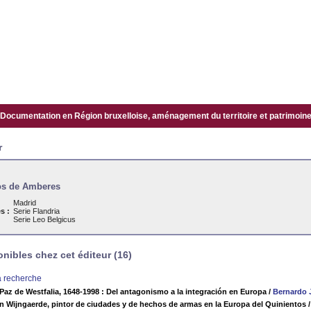
Documentation en Région bruxelloise, aménagement du territoire et patrimoine.
r
os de Amberes
Madrid
s :
Serie Flandria
Serie Leo Belgicus
ibles chez cet éditeur (16)
la recherche
 Paz de Westfalia, 1648-1998 : Del antagonismo a la integración en Europa
/
Bernardo J
 Wijngaerde, pintor de ciudades y de hechos de armas en la Europa del Quinientos