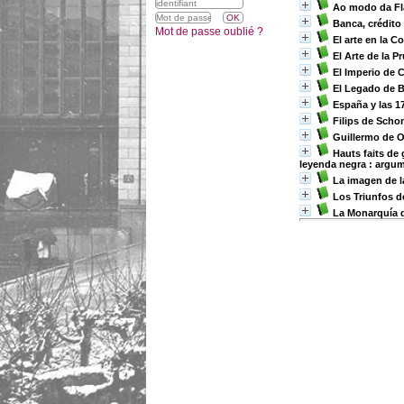
Ao modo da Fla
Banca, crédito
Mot de passe oublié ?
El arte en la C
El Arte de la 
El Imperio de 
El Legado de B
España y las 1
Filips de Scho
Guillermo de O
Hauts faits de 
leyenda negra : argum
La imagen de la
Los Triunfos d
La Monarquía d