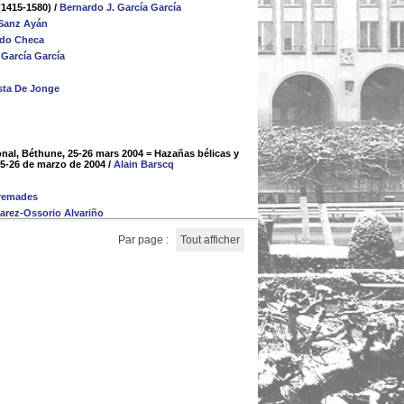
(1415-1580)
/
Bernardo J. García García
Sanz Ayán
do Checa
 García García
sta De Jonge
ional, Béthune, 25-26 mars 2004 = Hazañas bélicas y
25-26 de marzo de 2004
/
Alain Barscq
remades
arez-Ossorio Alvariño
Par page :
Tout afficher