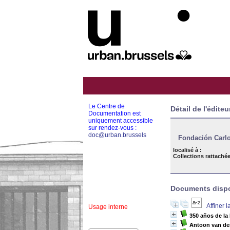
Le Centre de
Détail de l'éditeu
Documentation est
uniquement accessible
sur rendez-vous :
doc@urban.brussels
Fondación Carl
localisé à :
Collections rattachée
Documents dispon
Affiner 
Usage interne
350 años de la
Antoon van den