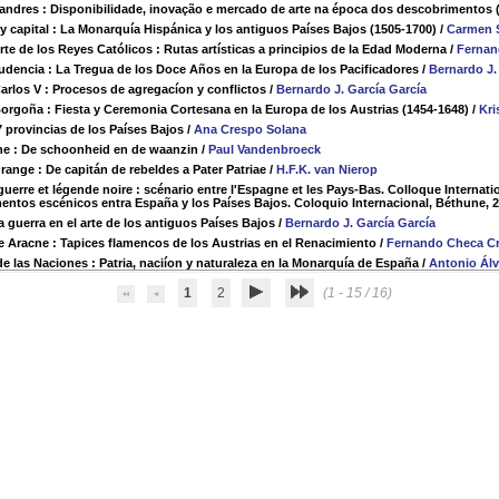
ndres : Disponibilidade, inovação e mercado de arte na época dos descobrimentos 
 y capital : La Monarquía Hispánica y los antiguos Países Bajos (1505-1700)
/
Carmen 
orte de los Reyes Católicos : Rutas artísticas a principios de la Edad Moderna
/
Fernan
Prudencia : La Tregua de los Doce Años en la Europa de los Pacificadores
/
Bernardo J.
Carlos V : Procesos de agregacíon y conflictos
/
Bernardo J. García García
orgoña : Fiesta y Ceremonia Cortesana en la Europa de los Austrias (1454-1648)
/
Kri
7 provincias de los Países Bajos
/
Ana Crespo Solana
ne : De schoonheid en de waanzin
/
Paul Vandenbroeck
range : De capitán de rebeldes a Pater Patriae
/
H.F.K. van Nierop
guerre et légende noire : scénario entre l'Espagne et les Pays-Bas. Colloque Internat
entos escénicos entra España y los Países Bajos. Coloquio Internacional, Béthune, 
 guerra en el arte de los antiguos Países Bajos
/
Bernardo J. García García
e Aracne : Tapices flamencos de los Austrias en el Renacimiento
/
Fernando Checa C
e las Naciones : Patria, naciíon y naturaleza en la Monarquía de España
/
Antonio Álv
1
2
(1 - 15 / 16)