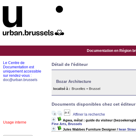
Documentation en Région bru
Le Centre de
Détail de l'éditeur
Documentation est
uniquement accessible
sur rendez-vous :
doc@urban.brussels
Bozar Architecture
localisé à :
Bruxelles = Brussel
Documents disponibles chez cet éditeur 
Affiner la recherche
Agwa, métal : guide du visiteur (bezoekersgids
Usage interne
Fine Arts, Brussels
Jules Wabbes Furniture Designer
/
Iwan Stra