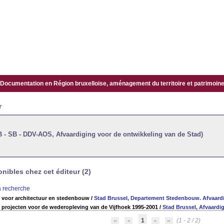
Documentation en Région bruxelloise, aménagement du territoire et patrimoine.
r
B - SB - DDV-AOS, Afvaardiging voor de ontwikkeling van de Stad)
ibles chez cet éditeur (2)
la recherche
 voor architectuur en stedenbouw
/
Stad Brussel, Departement Stedenbouw. Afvaardi
5 projecten voor de wederopleving van de Vijfhoek 1995-2001
/
Stad Brussel, Afvaardi
1
(1 - 2 / 2)