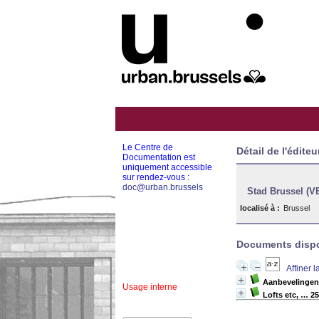
Le Centre de
Détail de l'éditeu
Documentation est
uniquement accessible
sur rendez-vous :
doc@urban.brussels
Stad Brussel (V
localisé à :
Brussel
Documents dispon
Affiner 
Aanbevelingen
Usage interne
Lofts etc, … 2