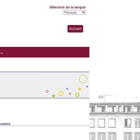
Sélection de la langue
Accueil
..
nssens