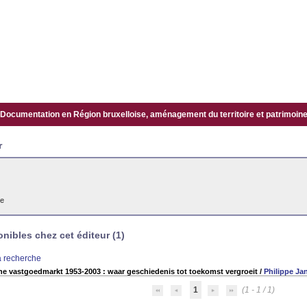
Documentation en Région bruxelloise, aménagement du territoire et patrimoine.
r
re
ibles chez cet éditeur (1)
la recherche
che vastgoedmarkt 1953-2003 : waar geschiedenis tot toekomst vergroeit
/
Philippe Ja
1
(1 - 1 / 1)