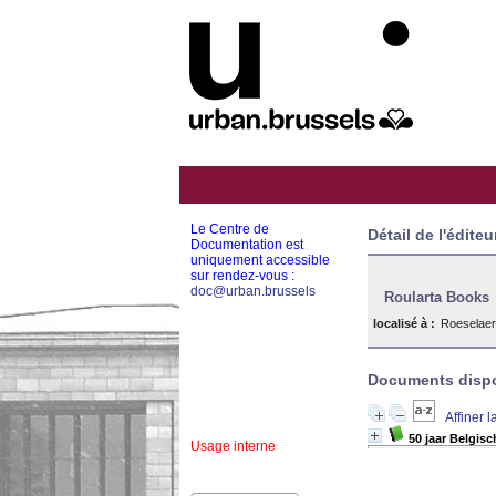
Le Centre de
Détail de l'éditeu
Documentation est
uniquement accessible
sur rendez-vous :
doc@urban.brussels
Roularta Books
localisé à :
Roeselae
Documents dispon
Affiner 
50 jaar Belgis
Usage interne