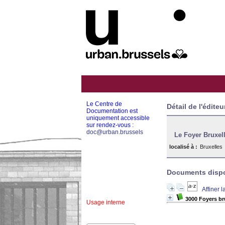
Le Centre de
Détail de l'éditeu
Documentation est
uniquement accessible
sur rendez-vous :
doc@urban.brussels
Le Foyer Bruxel
localisé à :
Bruxelles
Documents dispon
Affiner 
3000 Foyers bru
Usage interne