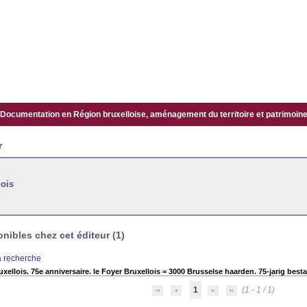
Documentation en Région bruxelloise, aménagement du territoire et patrimoine.
r
lois
ibles chez cet éditeur (1)
la recherche
xellois. 75e anniversaire. le Foyer Bruxellois = 3000 Brusselse haarden. 75-jarig bes
1
(1 - 1 / 1)