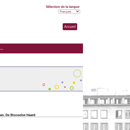
Sélection de la langue
Accueil
..
taan. De Brusselse Haard