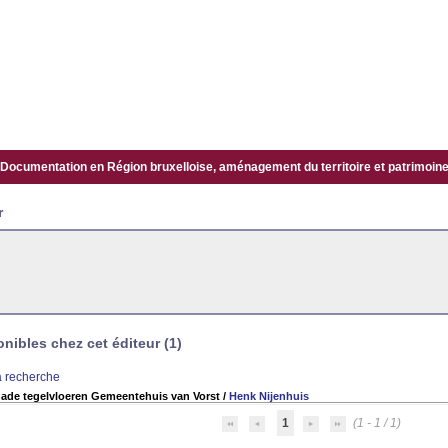
Documentation en Région bruxelloise, aménagement du territoire et patrimoine.
r
ibles chez cet éditeur (1)
la recherche
ade tegelvloeren Gemeentehuis van Vorst
/
Henk Nijenhuis
1
(1 - 1 / 1)