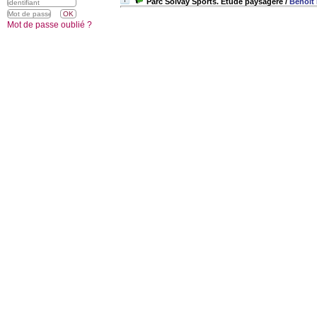
Parc Solvay Sports. Étude paysagère
/
Benoît
Mot de passe oublié ?