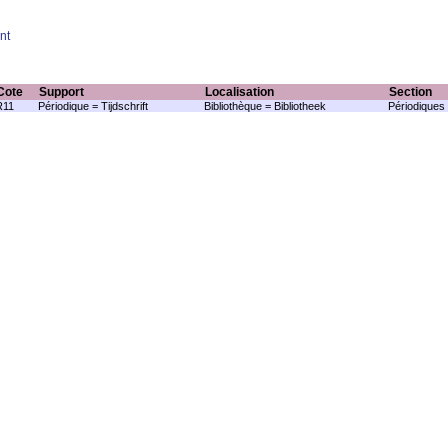
nt
Cote
Support
Localisation
Section
R11
Périodique = Tijdschrift
Bibliothèque = Bibliotheek
Périodiques 