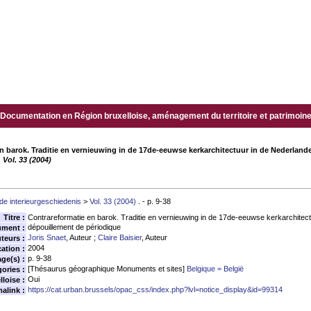
Documentation en Région bruxelloise, aménagement du territoire et patrimoine.
n barok. Traditie en vernieuwing in de 17de-eeuwse kerkarchitectuur in de Nederland
 Vol. 33 (2004)
 de interieurgeschiedenis
>
Vol. 33 (2004)
. - p. 9-38
Titre :
Contrareformatie en barok. Traditie en vernieuwing in de 17de-eeuwse kerkarchitec
dépouillement de périodique
ument :
Joris Snaet
, Auteur ;
Claire Baisier
, Auteur
teurs :
2004
ation :
p. 9-38
age(s) :
[Thésaurus géographique Monuments et sites]
Belgique = België
ories :
Oui
loise :
https://cat.urban.brussels/opac_css/index.php?lvl=notice_display&id=99314
alink :