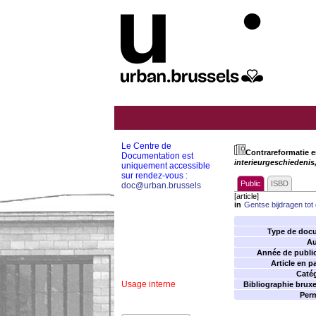
Le Centre de
Contrareformatie e
Documentation est
interieurgeschiedenis,
uniquement accessible
sur rendez-vous :
Public
ISBD
doc@urban.brussels
[article]
in
Gentse bijdragen tot
Type de doc
Au
Année de public
Article en p
Catég
Usage interne
Bibliographie bruxel
Perm