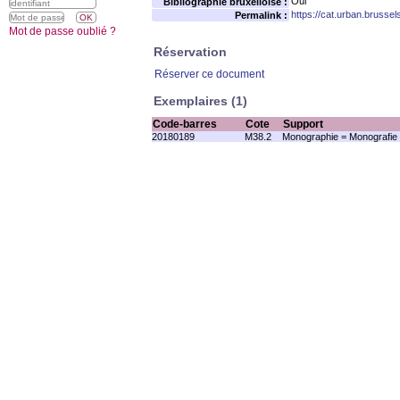
Oui
Bibliographie bruxelloise :
https://cat.urban.brusse
Permalink :
Mot de passe oublié ?
Réservation
Réserver ce document
Exemplaires (1)
Code-barres
Cote
Support
20180189
M38.2
Monographie = Monografie