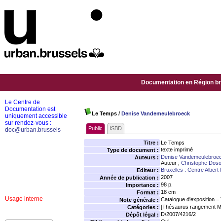
Documentation en Région bru
Le Centre de
Documentation est
Le Temps
/
Denise Vandemeulebroeck
uniquement accessible
sur rendez-vous :
Public
ISBD
doc@urban.brussels
Titre :
Le Temps
texte imprimé
Type de document :
Denise Vandemeulebroe
Auteurs :
Auteur ;
Christophe Dos
Bruxelles : Centre Albert
Editeur :
2007
Année de publication :
98 p.
Importance :
18 cm
Format :
Usage interne
Catalogue d'exposition =
Note générale :
[Thésaurus rangement M
Catégories :
D/2007/4216/2
Dépôt légal :