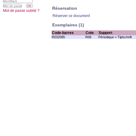
Réservation
Mot de passe oublié ?
Réserver ce document
Exemplaires (1)
Code-barres
Cote
Support
R032085
R06
Périodique = Tijdschrift