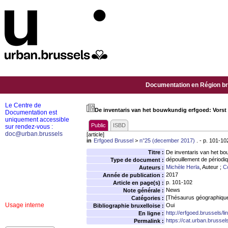
Documentation en Région bru
Le Centre de
De inventaris van het bouwkundig erfgoed: Vorst
Documentation est
uniquement accessible
Public
ISBD
sur rendez-vous :
doc@urban.brussels
[article]
in
Erfgoed Brussel
>
n°25 (december 2017)
. - p. 101-10
Titre :
De inventaris van het bo
dépouillement de périodi
Type de document :
Michèle Herla
, Auteur ;
C
Auteurs :
2017
Année de publication :
p. 101-102
Article en page(s) :
News
Note générale :
[Thésaurus géographiqu
Catégories :
Usage interne
Oui
Bibliographie bruxelloise :
http://erfgoed.brussels/li
En ligne :
https://cat.urban.brusse
Permalink :