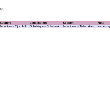
nt
Support
Localisation
Section
Note
Périodique = Tijdschrift
Bibliothèque = Bibliotheek
Périodiques = Tijdschriften
Numéro sp