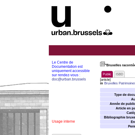
Le Centre de
"Bruxelles raconté
Documentation est
uniquement accessible
Public
ISBD
sur rendez-vous :
doc@urban.brussels
[article]
in
Bruxelles Patrimoine
Type de doc
Au
Année de public
Article en p
Catég
Bibliographie bruxel
Usage interne
En
Perm