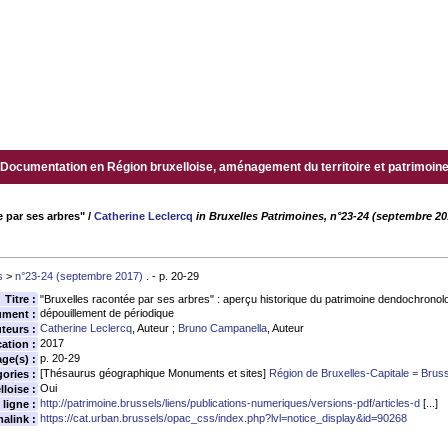
Documentation en Région bruxelloise, aménagement du territoire et patrimoine.
e par ses arbres"
/
Catherine Leclercq
in Bruxelles Patrimoines, n°23-24 (septembre 20
s
>
n°23-24 (septembre 2017)
. - p. 20-29
Titre :
"Bruxelles racontée par ses arbres" : aperçu historique du patrimoine dendochronolo
dépouillement de périodique
ument :
Catherine Leclercq
, Auteur ;
Bruno Campanella
, Auteur
teurs :
2017
ation :
p. 20-29
age(s) :
[Thésaurus géographique Monuments et sites]
Région de Bruxelles-Capitale = Brus
ories :
Oui
loise :
http://patrimoine.brussels/liens/publications-numeriques/versions-pdf/articles-d
[...]
 ligne :
https://cat.urban.brussels/opac_css/index.php?lvl=notice_display&id=90268
alink :