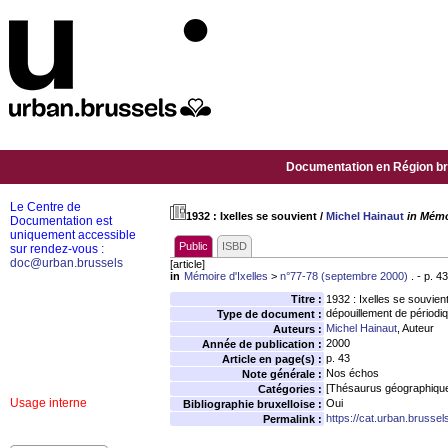
Documentation en Région bru
Le Centre de
1932 : Ixelles se souvient
/
Michel Hainaut
in Mémo
Documentation est
uniquement accessible
Public
ISBD
sur rendez-vous :
doc@urban.brussels
[article]
in
Mémoire d'Ixelles
>
n°77-78 (septembre 2000)
. - p. 43
Titre :
1932 : Ixelles se souvien
dépouillement de périodi
Type de document :
Michel Hainaut
, Auteur
Auteurs :
2000
Année de publication :
p. 43
Article en page(s) :
Nos échos
Note générale :
[Thésaurus géographiqu
Catégories :
Usage interne
Oui
Bibliographie bruxelloise :
https://cat.urban.brusse
Permalink :