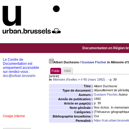
Documentation en Région bru
Le Centre de
Albert Duchesne
/
Gustave Fischer
in Mémoire d'I
Documentation est
uniquement accessible
Public
ISBD
sur rendez-vous :
doc@urban.brussels
[article]
in
Mémoire d'Ixelles
>
n°45 (mars 1992)
. - p. 39
Titre :
Albert Duchesne
dépouillement de périodi
Type de document :
Gustave Fischer
, Auteur
Auteurs :
1992
Année de publication :
p. 39
Article en page(s) :
Nos échos. In memoriam
Note générale :
[Thésaurus géographiqu
Catégories :
Usage interne
Oui
Bibliographie bruxelloise :
https://cat.urban.brusse
Permalink :