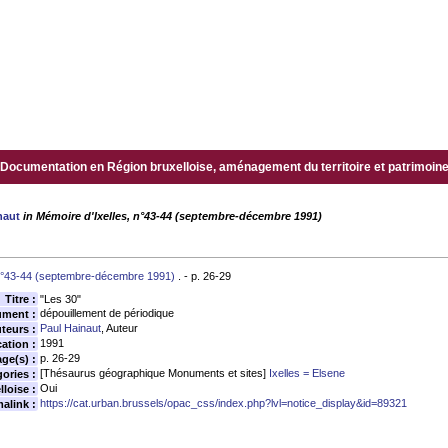
Documentation en Région bruxelloise, aménagement du territoire et patrimoine.
naut
in Mémoire d'Ixelles, n°43-44 (septembre-décembre 1991)
°43-44 (septembre-décembre 1991)
. - p. 26-29
Titre :
"Les 30"
dépouillement de périodique
ument :
Paul Hainaut
, Auteur
teurs :
1991
ation :
p. 26-29
age(s) :
[Thésaurus géographique Monuments et sites]
Ixelles = Elsene
ories :
Oui
loise :
https://cat.urban.brussels/opac_css/index.php?lvl=notice_display&id=89321
alink :