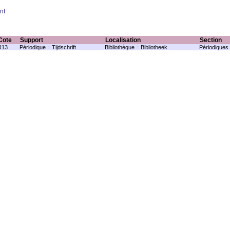
nt
Cote
Support
Localisation
Section
R13
Périodique = Tijdschrift
Bibliothèque = Bibliotheek
Périodiques 