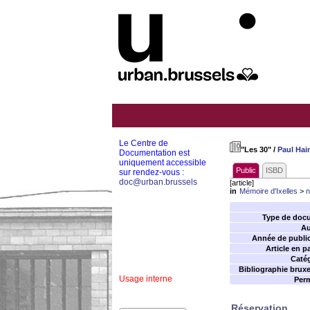
Le Centre de
"Les 30"
/
Paul Hai
Documentation est
uniquement accessible
Public
ISBD
sur rendez-vous :
doc@urban.brussels
[article]
in
Mémoire d'Ixelles
>
n
Type de doc
Au
Année de public
Article en p
Catég
Bibliographie bruxel
Usage interne
Perm
Réservation