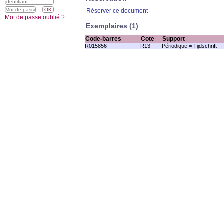
Réserver ce document
Mot de passe oublié ?
Exemplaires (1)
Code-barres
Cote
Support
R015856
R13
Périodique = Tijdschrift