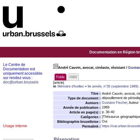
Documentation en Région bru
Le Centre de
André Cauvin, avocat, cinéaste, résistant
/
Gustav
Documentation est
uniquement accessible
Public
ISBD
sur rendez-vous :
doc@urban.brussels
[article]
in
Mémoire d'Ixelles
>
9e année, n°35 (septembre 1989)
.
Titre :
André Cauvin, avocat, cin
dépouillement de périodi
Type de document :
Gustave Fischer
, Auteur
Auteurs :
1989
Année de publication :
p. 36-40
Article en page(s) :
[Thésaurus géographiqu
Catégories :
Oui
Bibliographie bruxelloise :
Usage interne
https://cat.urban.brusse
Permalink :
Réservation