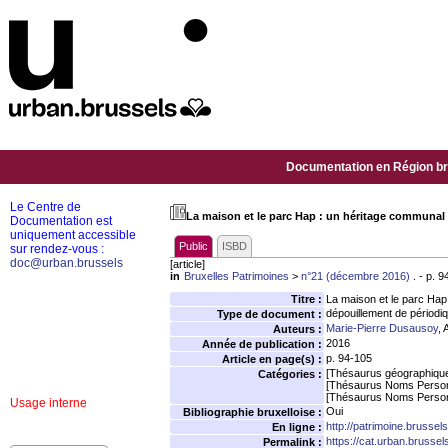
Documentation en Région bru
Le Centre de
La maison et le parc Hap : un héritage communal
Documentation est
uniquement accessible
Public
ISBD
sur rendez-vous :
doc@urban.brussels
[article]
in
Bruxelles Patrimoines
>
n°21 (décembre 2016)
. - p. 
Titre :
La maison et le parc Hap
dépouillement de périodi
Type de document :
Marie-Pierre Dusausoy
, 
Auteurs :
2016
Année de publication :
p. 94-105
Article en page(s) :
[Thésaurus géographiqu
Catégories :
[Thésaurus Noms Person
[Thésaurus Noms Person
Usage interne
Oui
Bibliographie bruxelloise :
http://patrimoine.brussel
En ligne :
https://cat.urban.brusse
Permalink :