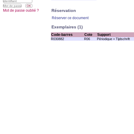
Réservation
Mot de passe oublié ?
Réserver ce document
Exemplaires (1)
Code-barres
Cote
Support
R030882
R06
Périodique = Tijdschrift