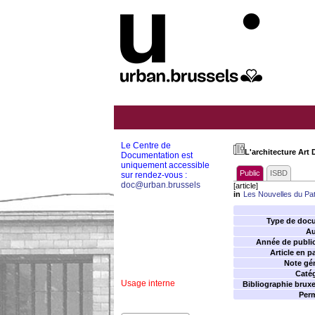
Le Centre de
L'architecture Art 
Documentation est
uniquement accessible
Public
ISBD
sur rendez-vous :
doc@urban.brussels
[article]
in
Les Nouvelles du Pa
Type de doc
Au
Année de public
Article en p
Note gén
Catég
Usage interne
Bibliographie bruxel
Perm