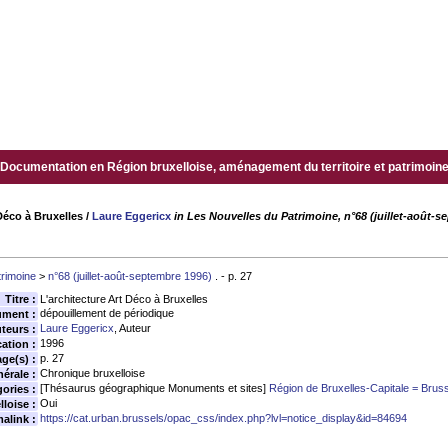
Documentation en Région bruxelloise, aménagement du territoire et patrimoine.
Déco à Bruxelles
/
Laure Eggericx
in Les Nouvelles du Patrimoine, n°68 (juillet-août-
trimoine
>
n°68 (juillet-août-septembre 1996)
. - p. 27
Titre :
L'architecture Art Déco à Bruxelles
dépouillement de périodique
ument :
Laure Eggericx
, Auteur
teurs :
1996
ation :
p. 27
age(s) :
Chronique bruxelloise
érale :
[Thésaurus géographique Monuments et sites]
Région de Bruxelles-Capitale = Brus
ories :
Oui
loise :
https://cat.urban.brussels/opac_css/index.php?lvl=notice_display&id=84694
alink :