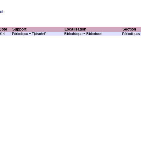
nt
Cote
Support
Localisation
Section
R14
Périodique = Tijdschrift
Bibliothèque = Bibliotheek
Périodiques 