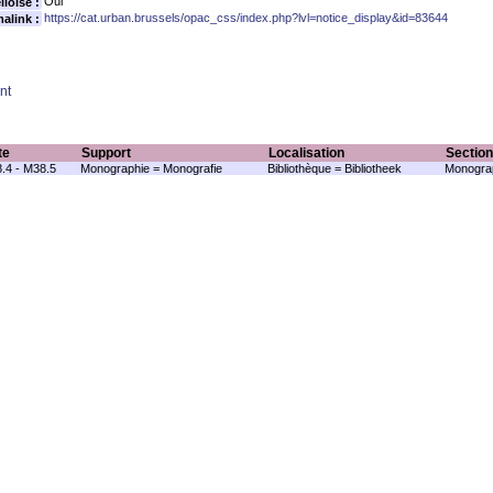
Oui
loise :
https://cat.urban.brussels/opac_css/index.php?lvl=notice_display&id=83644
alink :
nt
te
Support
Localisation
Section
.4 - M38.5
Monographie = Monografie
Bibliothèque = Bibliotheek
Monograp