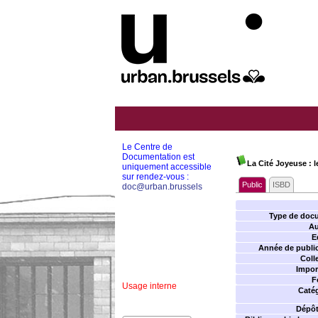
Le Centre de
Documentation est
La Cité Joyeuse : 
uniquement accessible
sur rendez-vous :
Public
ISBD
doc@urban.brussels
Type de doc
Au
E
Année de public
Coll
Impor
F
Usage interne
Catég
Dépôt 