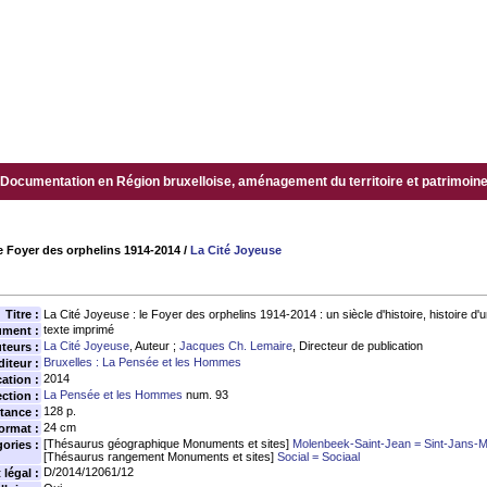
Documentation en Région bruxelloise, aménagement du territoire et patrimoine.
le Foyer des orphelins 1914-2014
/
La Cité Joyeuse
Titre :
La Cité Joyeuse : le Foyer des orphelins 1914-2014 : un siècle d'histoire, histoire d'u
texte imprimé
ument :
La Cité Joyeuse
, Auteur ;
Jacques Ch. Lemaire
, Directeur de publication
teurs :
Bruxelles : La Pensée et les Hommes
diteur :
2014
ation :
La Pensée et les Hommes
num. 93
ection :
128 p.
tance :
24 cm
ormat :
[Thésaurus géographique Monuments et sites]
Molenbeek-Saint-Jean = Sint-Jans-
ories :
[Thésaurus rangement Monuments et sites]
Social = Sociaal
D/2014/12061/12
légal :