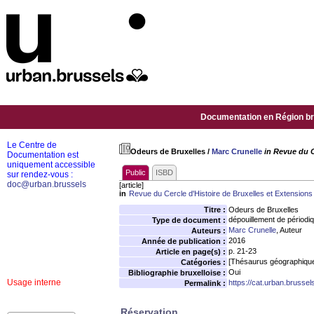
Documentation en Région bru
Le Centre de
Odeurs de Bruxelles
/
Marc Crunelle
in Revue du C
Documentation est
uniquement accessible
Public
ISBD
sur rendez-vous :
doc@urban.brussels
[article]
in
Revue du Cercle d'Histoire de Bruxelles et Extensions
Titre :
Odeurs de Bruxelles
dépouillement de périodi
Type de document :
Marc Crunelle
, Auteur
Auteurs :
2016
Année de publication :
p. 21-23
Article en page(s) :
[Thésaurus géographiqu
Catégories :
Oui
Bibliographie bruxelloise :
Usage interne
https://cat.urban.brusse
Permalink :
Réservation