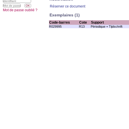
Réserver ce document
Mot de passe oublié ?
Exemplaires (1)
Code-barres
Cote
Support
R029995
R13
Périodique = Tijdschrift