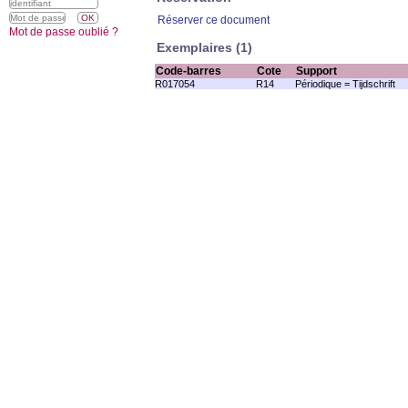
Réserver ce document
Mot de passe oublié ?
Exemplaires (1)
Code-barres
Cote
Support
R017054
R14
Périodique = Tijdschrift