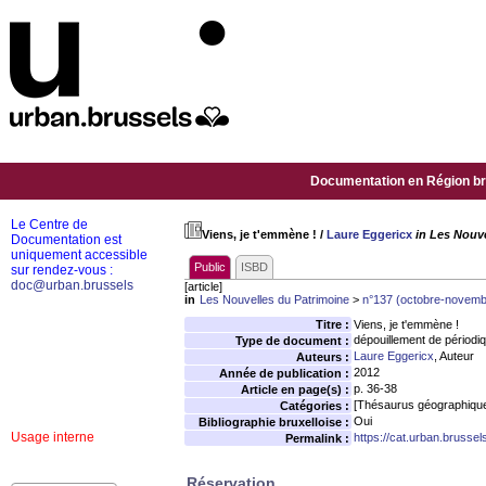
Documentation en Région bru
Le Centre de
Viens, je t'emmène !
/
Laure Eggericx
in Les Nouv
Documentation est
uniquement accessible
Public
ISBD
sur rendez-vous :
doc@urban.brussels
[article]
in
Les Nouvelles du Patrimoine
>
n°137 (octobre-novem
Titre :
Viens, je t'emmène !
dépouillement de périodi
Type de document :
Laure Eggericx
, Auteur
Auteurs :
2012
Année de publication :
p. 36-38
Article en page(s) :
[Thésaurus géographiqu
Catégories :
Oui
Bibliographie bruxelloise :
Usage interne
https://cat.urban.brusse
Permalink :
Réservation