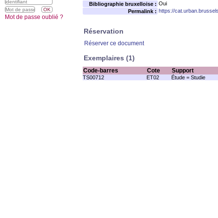
Oui
Bibliographie bruxelloise :
https://cat.urban.brusse
Permalink :
Mot de passe oublié ?
Réservation
Réserver ce document
Exemplaires (1)
Code-barres
Cote
Support
TS00712
ET02
Étude = Studie