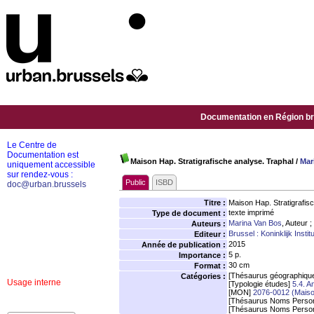
Documentation en Région bru
Le Centre de
Documentation est
Maison Hap. Stratigrafische analyse. Traphal
/
Mar
uniquement accessible
sur rendez-vous :
Public
ISBD
doc@urban.brussels
Titre :
Maison Hap. Stratigrafis
texte imprimé
Type de document :
Marina Van Bos
, Auteur ;
Auteurs :
Brussel : Koninklijk Inst
Editeur :
2015
Année de publication :
5 p.
Importance :
30 cm
Format :
[Thésaurus géographiqu
Catégories :
Usage interne
[Typologie études]
5.4. A
[MON]
2076-0012 (Maison
[Thésaurus Noms Person
[Thésaurus Noms Person