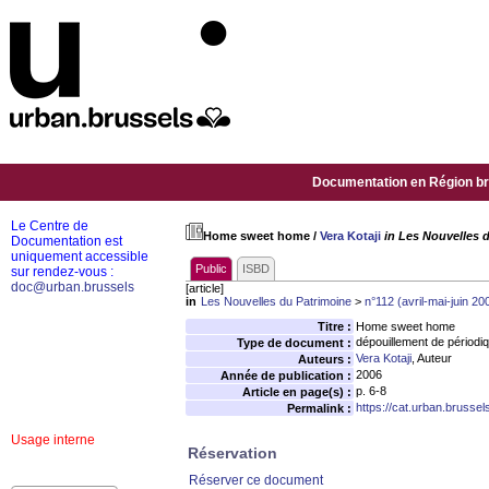
Documentation en Région bru
Le Centre de
Home sweet home
/
Vera Kotaji
in Les Nouvelles d
Documentation est
uniquement accessible
Public
ISBD
sur rendez-vous :
doc@urban.brussels
[article]
in
Les Nouvelles du Patrimoine
>
n°112 (avril-mai-juin 20
Titre :
Home sweet home
dépouillement de périodi
Type de document :
Vera Kotaji
, Auteur
Auteurs :
2006
Année de publication :
p. 6-8
Article en page(s) :
https://cat.urban.brusse
Permalink :
Usage interne
Réservation
Réserver ce document