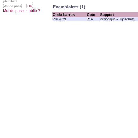
Exemplaires (1)
Mot de passe oublié ?
Code-barres
Cote
Support
R017029
R14
Périodique = Tijdschrift