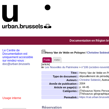
Documentation en Région bru
Le Centre de
Henry Van de Velde en Pologne
/
Christine Sobies
Documentation est
uniquement accessible
Public
ISBD
sur rendez-vous :
doc@urban.brussels
[article]
in
Les Nouvelles du Patrimoine
>
n°106 (octobre-novem
Titre :
Henry Van de Velde en P
dépouillement de périodi
Type de document :
Christine Sobieski
, Auteu
Auteurs :
2004
Année de publication :
p. 44-45
Article en page(s) :
[Thésaurus Noms Person
Catégories :
[Thésaurus géographiqu
https://cat.urban.brusse
Permalink :
Usage interne
Réservation