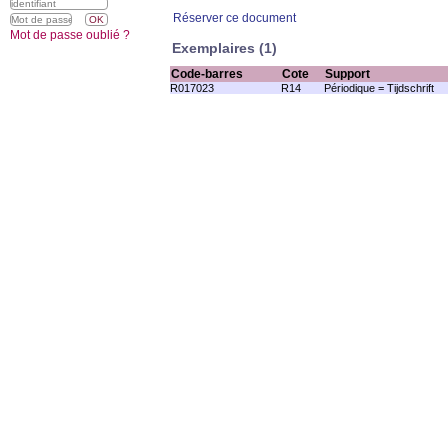
Réserver ce document
Mot de passe oublié ?
Exemplaires (1)
Code-barres
Cote
Support
R017023
R14
Périodique = Tijdschrift