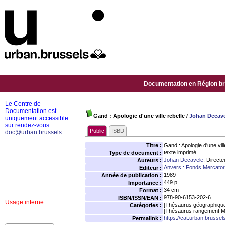
Documentation en Région bru
Le Centre de
Documentation est
Gand : Apologie d'une ville rebelle
/
Johan Decav
uniquement accessible
sur rendez-vous :
Public
ISBD
doc@urban.brussels
Titre :
Gand : Apologie d'une ville
texte imprimé
Type de document :
Johan Decavele
, Directe
Auteurs :
Anvers : Fonds Mercator
Editeur :
1989
Année de publication :
449 p.
Importance :
34 cm
Format :
978-90-6153-202-6
ISBN/ISSN/EAN :
Usage interne
[Thésaurus géographiqu
Catégories :
[Thésaurus rangement M
https://cat.urban.brusse
Permalink :