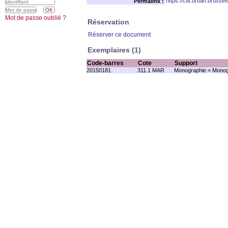
https://cat.urban.brusse
Permalink :
Mot de passe oublié ?
Réservation
Réserver ce document
Exemplaires (1)
Code-barres
Cote
Support
20150181
311.1 MAR
Monographie = Monog