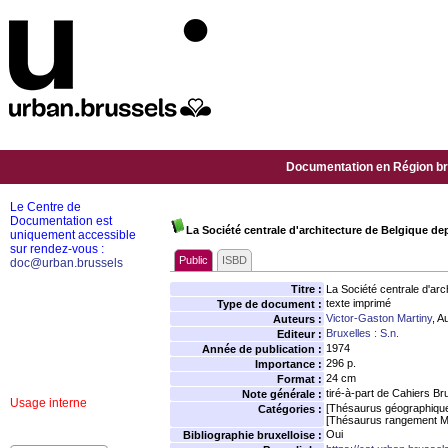
Documentation en Région bru
Le Centre de
Documentation est
La Société centrale d'architecture de Belgique de
uniquement accessible
sur rendez-vous :
Public
ISBD
doc@urban.brussels
Titre :
La Société centrale d'ar
texte imprimé
Type de document :
Victor-Gaston Martiny
, A
Auteurs :
Bruxelles : S.n.
Editeur :
1974
Année de publication :
296 p.
Importance :
24 cm
Format :
tiré-à-part de Cahiers Bru
Note générale :
Usage interne
[Thésaurus géographiqu
Catégories :
[Thésaurus rangement M
Oui
Bibliographie bruxelloise :