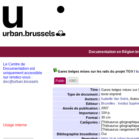
Documentation en Région bru
Le Centre de
Documentation est
Gares belges mises sur les rails du projet TGV
/
I
uniquement accessible
sur rendez-vous :
Public
ISBD
doc@urban.brussels
Titre :
Gares belges mises sur l
texte imprimé
Type de document :
Isabelle Van Snick
, Auteu
Auteurs :
Bruxelles : Institut Supér
Editeur :
2007
Année de publication :
104 p.
Importance :
30 cm
Format :
[Thésaurus géographiqu
Catégories :
Usage interne
[Thésaurus géographiqu
[Thésaurus rangement M
Oui
Bibliographie bruxelloise :
https://cat.urban.brusse
Permalink :