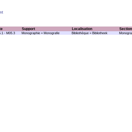
nt
te
Support
Localisation
Section
.1 - M05.3
Monographie = Monografie
Bibliothèque = Bibliotheek
Monograp