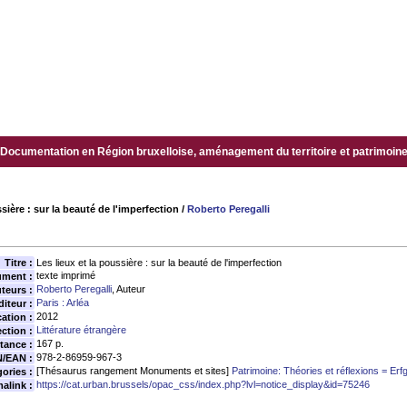
Documentation en Région bruxelloise, aménagement du territoire et patrimoine.
ssière : sur la beauté de l'imperfection
/
Roberto Peregalli
Titre :
Les lieux et la poussière : sur la beauté de l'imperfection
texte imprimé
ument :
Roberto Peregalli
, Auteur
teurs :
Paris : Arléa
diteur :
2012
ation :
Littérature étrangère
ection :
167 p.
tance :
978-2-86959-967-3
N/EAN :
[Thésaurus rangement Monuments et sites]
Patrimoine: Théories et réflexions = Erf
ories :
https://cat.urban.brussels/opac_css/index.php?lvl=notice_display&id=75246
alink :