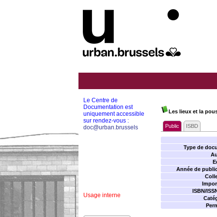
Le Centre de
Documentation est
Les lieux et la pou
uniquement accessible
sur rendez-vous :
Public
ISBD
doc@urban.brussels
Type de doc
Au
E
Année de public
Coll
Impor
ISBN/ISS
Usage interne
Catég
Perm