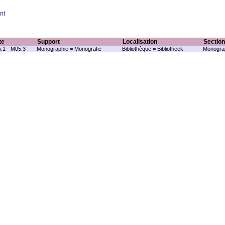
nt
te
Support
Localisation
Section
.1 - M05.3
Monographie = Monografie
Bibliothèque = Bibliotheek
Monograp