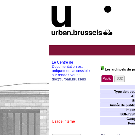
Le Centre de
Documentation est
Les archipels du pa
uniquement accessible
sur rendez-vous :
Public
ISBD
doc@urban.brussels
Type de doc
Au
E
Année de public
Impor
ISBN/ISS
Catég
Usage interne
Perm