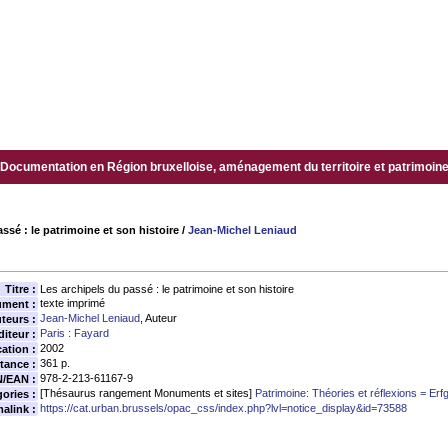
Documentation en Région bruxelloise, aménagement du territoire et patrimoine.
ssé : le patrimoine et son histoire
/
Jean-Michel Leniaud
Titre :
Les archipels du passé : le patrimoine et son histoire
texte imprimé
ument :
Jean-Michel Leniaud
, Auteur
teurs :
Paris : Fayard
diteur :
2002
ation :
361 p.
tance :
978-2-213-61167-9
N/EAN :
[Thésaurus rangement Monuments et sites]
Patrimoine: Théories et réflexions = Erf
ories :
https://cat.urban.brussels/opac_css/index.php?lvl=notice_display&id=73588
alink :