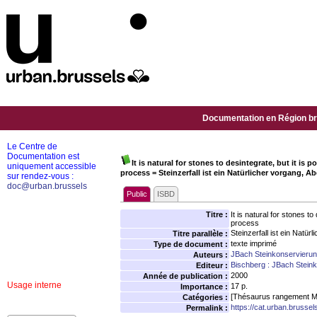
Documentation en Région bru
Le Centre de
Documentation est
It is natural for stones to desintegrate, but it is p
uniquement accessible
process = Steinzerfall ist ein Natürlicher vorgang, 
sur rendez-vous :
doc@urban.brussels
Public
ISBD
Titre :
It is natural for stones to
process
Steinzerfall ist ein Natü
Titre parallèle :
texte imprimé
Type de document :
JBach Steinkonservieru
Auteurs :
Bischberg : JBach Stein
Editeur :
2000
Année de publication :
Usage interne
17 p.
Importance :
[Thésaurus rangement M
Catégories :
https://cat.urban.brusse
Permalink :