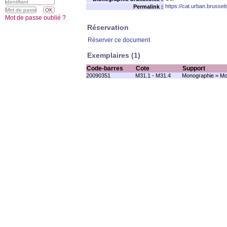
https://cat.urban.brusse
Permalink :
Mot de passe oublié ?
Réservation
Réserver ce document
Exemplaires (1)
Code-barres
Cote
Support
20090351
M31.1 - M31.4
Monographie = Mo