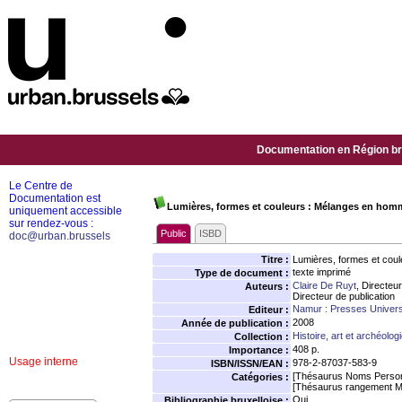
Documentation en Région bru
Le Centre de
Documentation est
Lumières, formes et couleurs : Mélanges en ho
uniquement accessible
sur rendez-vous :
Public
ISBD
doc@urban.brussels
Titre :
Lumières, formes et co
texte imprimé
Type de document :
Claire De Ruyt
, Directeur
Auteurs :
Directeur de publication
Namur : Presses Univers
Editeur :
2008
Année de publication :
Histoire, art et archéolog
Collection :
408 p.
Importance :
Usage interne
978-2-87037-583-9
ISBN/ISSN/EAN :
[Thésaurus Noms Person
Catégories :
[Thésaurus rangement M
Oui
Bibliographie bruxelloise :