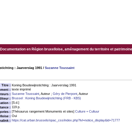
Documentation en Région bruxelloise, aménagement du territoire et patrimoine.
ichting : Jaarverslag 1991
/
Suzanne Toussaint
Titre :
Koning Boudewijnstichting : Jaarverslag 1991
texte imprimé
ument :
Suzanne Toussaint
, Auteur ;
Géry de Pierpont
, Auteur
teurs :
Brussel : Koning Boudewijnstichting (FRB - KBS)
diteur :
[S.d.]
ation :
119 p.
tance :
[Thésaurus rangement Monuments et sites]
Culture = Cultuur
ories :
Oui
loise :
https://cat.urban.brussels/opac_css/index.php?lvl=notice_display&id=71777
alink :