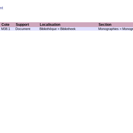
nt
Cote
Support
Localisation
Section
M38.1
Document
Bibliothèque = Bibliotheek
Monographies = Monogr