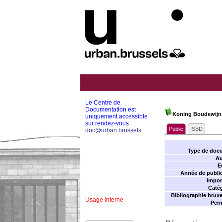
Le Centre de
Documentation est
Koning Boudewijnst
uniquement accessible
sur rendez-vous :
Public
ISBD
doc@urban.brussels
Type de doc
Au
E
Année de public
Impor
Catég
Bibliographie bruxel
Usage interne
Perm