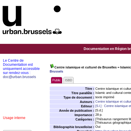
Documentation en Région bru
Le Centre de
Documentation est
Centre islamique et culturel de Bruxelles = Islamic
uniquement accessible
Brussels
sur rendez-vous :
doc@urban.brussels
Public
ISBD
Titre :
Centre islamique et cultu
Islamic and cultural cent
Titre parallèle :
texte imprimé
Type de document :
Centre islamique et cultu
Auteurs :
[S.l.] : Centre islamique 
Editeur :
[S.d.]
Année de publication :
28 p.
Importance :
Usage interne
[Thésaurus rangement M
Catégories :
[Thésaurus géographiqu
Oui
Bibliographie bruxelloise :