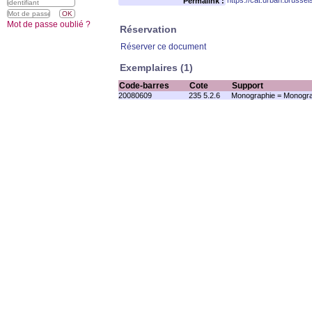
https://cat.urban.brusse
Permalink :
Mot de passe oublié ?
Réservation
Réserver ce document
Exemplaires (1)
Code-barres
Cote
Support
20080609
235 5.2.6
Monographie = Monogra