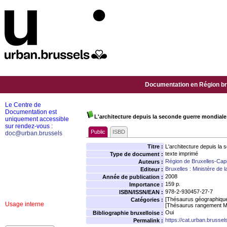
Documentation en Région bru
Le Centre de
Documentation est
L'architecture depuis la seconde guerre mondiale
uniquement accessible
sur rendez-vous :
Public
ISBD
doc@urban.brussels
Titre :
L'architecture depuis la
texte imprimé
Type de document :
Région de Bruxelles-Capi
Auteurs :
Bruxelles : Ministère 
Editeur :
2008
Année de publication :
159 p.
Importance :
978-2-930457-27-7
ISBN/ISSN/EAN :
[Thésaurus géographiqu
Catégories :
Usage interne
[Thésaurus rangement M
Oui
Bibliographie bruxelloise :
https://cat.urban.brusse
Permalink :