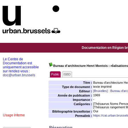
Documentation en Région bru
Le Centre de
Documentation est
Bureau d'architecture Henri Montois : réalisations 
uniquement accessible
sur rendez-vous :
Public
ISBD
doc@urban.brussels
Titre :
Bureau d'architecture Henr
texte imprimé
Type de document :
[Bruxelles] : Bureau d'ar
Editeur :
1969
Année de publication :
-
Importance :
[Thésaurus Noms Person
Catégories :
[Thésaurus rangement M
Oui
Bibliographie bruxelloise :
Usage interne
https://cat.urban.brusse
Permalink :
Réservation