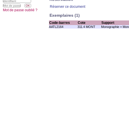
Réserver ce document
Mot de passe oublié ?
Exemplaires (1)
Code-barres
Cote
Support
AATL2164
311.4 MONT
Monographie = Mono